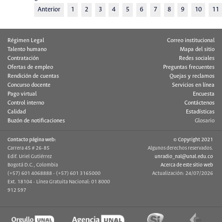
Anterior
1
2
3
4
5
6
7
8
9
10
11
Régimen Legal
Correo institucional
Talento humano
Mapa del sitio
Contratación
Redes sociales
Ofertas de empleo
Preguntas frecuentes
Rendición de cuentas
Quejas y reclamos
Concurso docente
Servicios en línea
Pago virtual
Encuesta
Control interno
Contáctenos
Calidad
Estadísticas
Buzón de notificaciones
Glosario
Contacto página web:
© Copyright 2021
Carrera 45 # 26-85
Algunos derechos reservados.
Edif. Uriel Gutiérrez
unradio_nal@unal.edu.co
Bogotá D.C., Colombia
Acerca de este sitio web
(+57) 601 4068888 - (+57) 601 3165000
Actualización: 24/07/2026
Ext. 18104 - Línea Gratuita Nacional: 01 8000
912 597