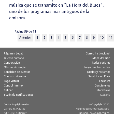
música que se transmite en “La Hora del Blues”,
uno de los programas mas antiguos de la
emisora.
Página 59 de 11
Anterior
1
2
3
4
5
6
7
8
9
10
11
Régimen Legal
Correo institucional
Talento humano
Mapa del sitio
Contratación
Redes sociales
Ofertas de empleo
Preguntas frecuentes
Rendición de cuentas
Quejas y reclamos
Concurso docente
Servicios en línea
Pago virtual
Encuesta
Control interno
Contáctenos
Calidad
Estadísticas
Buzón de notificaciones
Glosario
Contacto página web:
© Copyright 2021
Carrera 45 # 26-85
Algunos derechos reservados.
Edif. Uriel Gutiérrez
unradio_nal@unal.edu.co