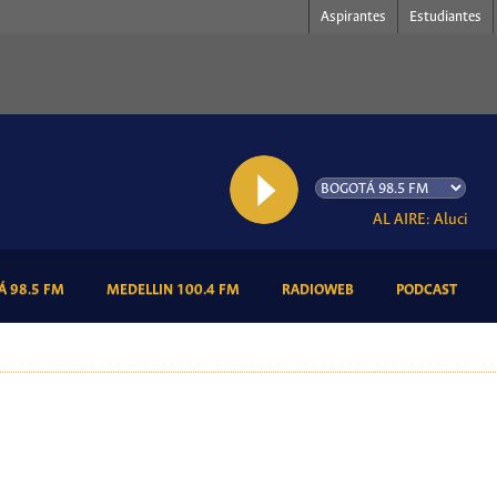
Aspirantes
Estudiantes
AL AIRE: Alucine
(CURRENT)
(CURRENT)
(CURRENT)
(CURR
 98.5 FM
MEDELLIN 100.4 FM
RADIOWEB
PODCAST