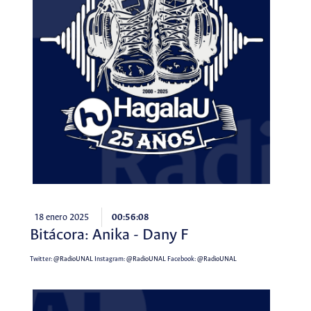
18 enero 2025
00:56:08
Bitácora: Anika - Dany F
Twitter:
@RadioUNAL
Instagram:
@RadioUNAL
Facebook:
@RadioUNAL