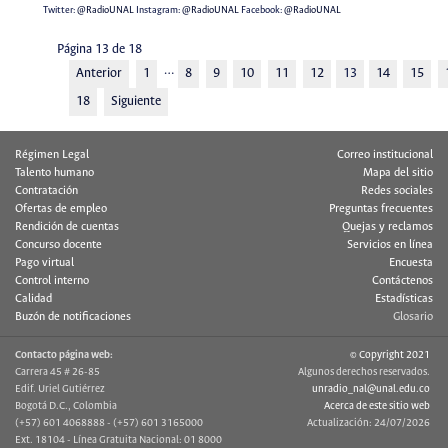
Twitter:
@RadioUNAL
Instagram:
@RadioUNAL
Facebook:
@RadioUNAL
Página 13 de 18
…
Anterior
1
8
9
10
11
12
13
14
15
18
Siguiente
Régimen Legal
Correo institucional
Talento humano
Mapa del sitio
Contratación
Redes sociales
Ofertas de empleo
Preguntas frecuentes
Rendición de cuentas
Quejas y reclamos
Concurso docente
Servicios en línea
Pago virtual
Encuesta
Control interno
Contáctenos
Calidad
Estadísticas
Buzón de notificaciones
Glosario
Contacto página web:
© Copyright 2021
Carrera 45 # 26-85
Algunos derechos reservados.
Edif. Uriel Gutiérrez
unradio_nal@unal.edu.co
Bogotá D.C., Colombia
Acerca de este sitio web
(+57) 601 4068888 - (+57) 601 3165000
Actualización: 24/07/2026
Ext. 18104 - Línea Gratuita Nacional: 01 8000