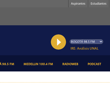
Aspirantes
Estudiantes
AL AIRE: Análisis UNAL
(CURRENT)
(CURRENT)
(CURRENT)
(CURR
 98.5 FM
MEDELLIN 100.4 FM
RADIOWEB
PODCAST