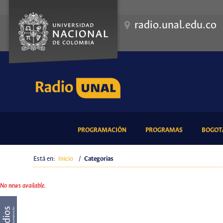
radio.unal.edu.co
(CURRENT)
(CURRENT)
PROGRAMACIÓN
PROGRAMAS
BOGOTÁ
Está en:
Inicio
/
Categorias
No news available.