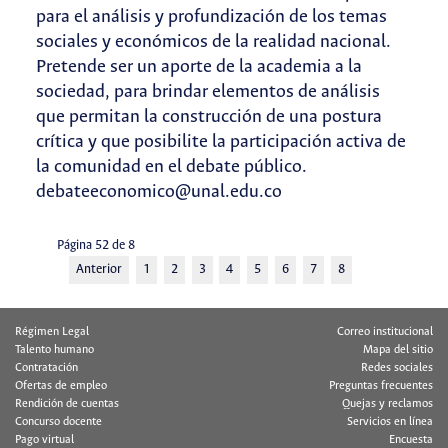
para el análisis y profundización de los temas
sociales y económicos de la realidad nacional.
Pretende ser un aporte de la academia a la
sociedad, para brindar elementos de análisis
que permitan la construcción de una postura
crítica y que posibilite la participación activa de
la comunidad en el debate público.
debateeconomico@unal.edu.co
Página 52 de 8
Anterior
1
2
3
4
5
6
7
8
Régimen Legal
Correo institucional
Talento humano
Mapa del sitio
Contratación
Redes sociales
Ofertas de empleo
Preguntas frecuentes
Rendición de cuentas
Quejas y reclamos
Concurso docente
Servicios en línea
Pago virtual
Encuesta