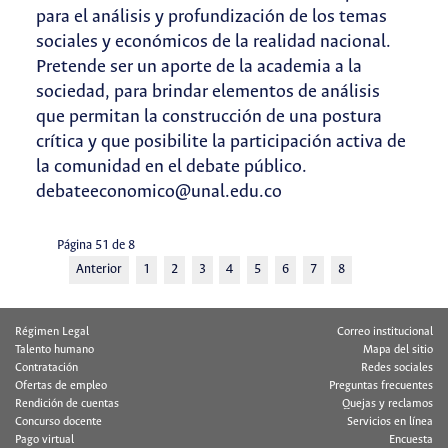
para el análisis y profundización de los temas
sociales y económicos de la realidad nacional.
Pretende ser un aporte de la academia a la
sociedad, para brindar elementos de análisis
que permitan la construcción de una postura
crítica y que posibilite la participación activa de
la comunidad en el debate público.
debateeconomico@unal.edu.co
Página 51 de 8
Anterior
1
2
3
4
5
6
7
8
Régimen Legal
Correo institucional
Talento humano
Mapa del sitio
Contratación
Redes sociales
Ofertas de empleo
Preguntas frecuentes
Rendición de cuentas
Quejas y reclamos
Concurso docente
Servicios en línea
Pago virtual
Encuesta