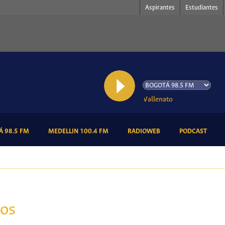
Aspirantes
Estudiantes
AL AIRE: Aquí Canta el Vallenato
(CURRENT)
(CURRENT)
(CURRENT)
(CURR
 98.5 FM
MEDELLIN 100.4 FM
RADIOWEB
PODCAST
ños