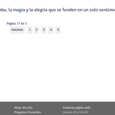
mba, la magia y la alegría que se funden en un solo senti
Página 17 de 5
Anterior
1
2
3
4
5
Mapa del sitio
Contacto página web:
Preguntas frecuentes
Carrera 45 # 26-85