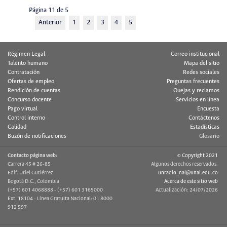
Página 11 de 5
Anterior
1
2
3
4
5
Régimen Legal
Correo institucional
Talento humano
Mapa del sitio
Contratación
Redes sociales
Ofertas de empleo
Preguntas frecuentes
Rendición de cuentas
Quejas y reclamos
Concurso docente
Servicios en línea
Pago virtual
Encuesta
Control interno
Contáctenos
Calidad
Estadísticas
Buzón de notificaciones
Glosario
Contacto página web:
© Copyright 2021
Carrera 45 # 26-85
Algunos derechos reservados.
Edif. Uriel Gutiérrez
unradio_nal@unal.edu.co
Bogotá D.C., Colombia
Acerca de este sitio web
(+57) 601 4068888 - (+57) 601 3165000
Actualización: 24/07/2026
Ext. 18104 - Línea Gratuita Nacional: 01 8000
912 597