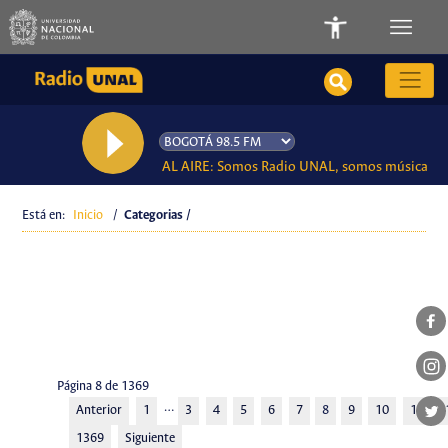
AL AIRE: Somos Radio UNAL, somos música
Está en:
Inicio
/
Categorias /
Página 8 de 1369
…
Anterior
1
3
4
5
6
7
8
9
10
11
1369
Siguiente