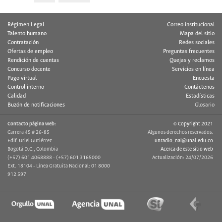
Régimen Legal
Correo institucional
Talento humano
Mapa del sitio
Contratación
Redes sociales
Ofertas de empleo
Preguntas frecuentes
Rendición de cuentas
Quejas y reclamos
Concurso docente
Servicios en línea
Pago virtual
Encuesta
Control interno
Contáctenos
Calidad
Estadísticas
Buzón de notificaciones
Glosario
Contacto página web:
© Copyright 2021
Carrera 45 # 26-85
Algunos derechos reservados.
Edif. Uriel Gutiérrez
unradio_nal@unal.edu.co
Bogotá D.C., Colombia
Acerca de este sitio web
(+57) 601 4068888 - (+57) 601 3165000
Actualización: 24/07/2026
Ext. 18104 - Línea Gratuita Nacional: 01 8000
912 597