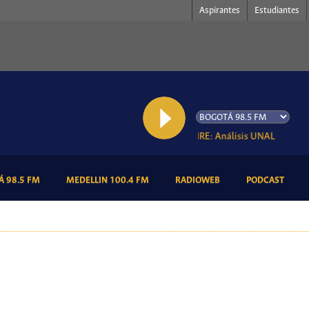
Aspirantes
Estudiantes
AL AIRE: Análisis UNAL
(CURRENT)
(CURRENT)
(CURRENT)
(CURR
 98.5 FM
MEDELLIN 100.4 FM
RADIOWEB
PODCAST